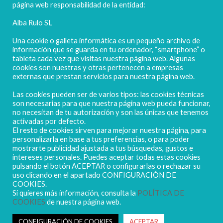
página web responsabilidad de la entidad:
Alba Rulo SL
Una cookie o galleta informática es un pequeño archivo de
información que se guarda en tu ordenador, “smartphone” o
tableta cada vez que visitas nuestra página web. Algunas
cookies son nuestras y otras pertenecen a empresas
externas que prestan servicios para nuestra página web.
Las cookies pueden ser de varios tipos: las cookies técnicas
POLIGONO CAMPORROSO P-D, Nº4
son necesarias para que nuestra página web pueda funcionar,
02520 - CHINCHILLA DE MONTEARAGÓN
no necesitan de tu autorización y son las únicas que tenemos
activadas por defecto.
(ALBACETE) Spain
El resto de cookies sirven para mejorar nuestra página, para
Tel. + 34 967 218 812 - info@abr.com.es
personalizarla en base a tus preferencias, o para poder
mostrarte publicidad ajustada a tus búsquedas, gustos e
intereses personales. Puedes aceptar todas estas cookies
pulsando el botón ACEPTAR o configurarlas o rechazar su
uso clicando en el apartado CONFIGURACIÓN DE
COOKIES.
Si quieres más información, consulta la
POLÍTICA DE
COOKIES
de nuestra página web.
Copyright ALBARULO © 2020 | Todos los derechos reservados
Sus datos seguros
CONFIGURACIÓN DE COOKIES
ACEPTAR