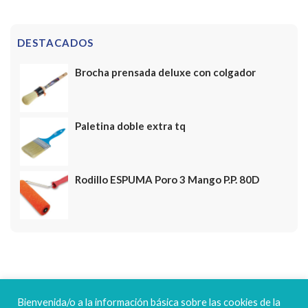
DESTACADOS
Brocha prensada deluxe con colgador
Paletina doble extra tq
Rodillo ESPUMA Poro 3 Mango P.P. 80D
FELICES FIESTAS
Bienvenida/o a la información básica sobre las cookies de la