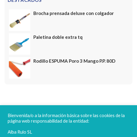
DESTACADOS
Brocha prensada deluxe con colgador
Paletina doble extra tq
Rodillo ESPUMA Poro 3 Mango P.P. 80D
FELICES FIESTAS
Bienvenida/o a la información básica sobre las cookies de la
página web responsabilidad de la entidad:
Alba Rulo SL