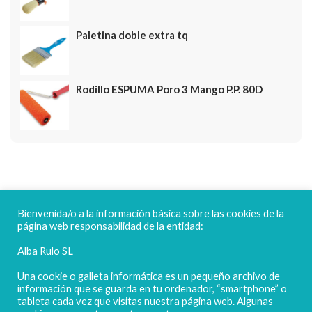
Paletina doble extra tq
Rodillo ESPUMA Poro 3 Mango P.P. 80D
FELICES FIESTAS
Bienvenida/o a la información básica sobre las cookies de la
página web responsabilidad de la entidad:
Alba Rulo SL
Una cookie o galleta informática es un pequeño archivo de
información que se guarda en tu ordenador, “smartphone” o
tableta cada vez que visitas nuestra página web. Algunas