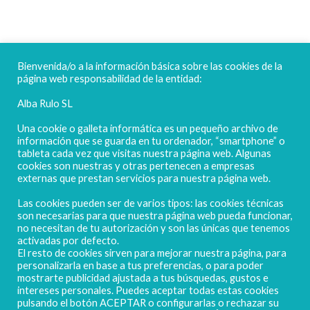
FELICES FIESTAS
Bienvenida/o a la información básica sobre las cookies de la
página web responsabilidad de la entidad:
Alba Rulo SL
Una cookie o galleta informática es un pequeño archivo de
información que se guarda en tu ordenador, “smartphone” o
tableta cada vez que visitas nuestra página web. Algunas
cookies son nuestras y otras pertenecen a empresas
externas que prestan servicios para nuestra página web.
Las cookies pueden ser de varios tipos: las cookies técnicas
POLIGONO CAMPORROSO P-D, Nº4
son necesarias para que nuestra página web pueda funcionar,
02520 - CHINCHILLA DE MONTEARAGÓN
no necesitan de tu autorización y son las únicas que tenemos
activadas por defecto.
(ALBACETE) Spain
El resto de cookies sirven para mejorar nuestra página, para
Tel. + 34 967 218 812 - info@abr.com.es
personalizarla en base a tus preferencias, o para poder
mostrarte publicidad ajustada a tus búsquedas, gustos e
intereses personales. Puedes aceptar todas estas cookies
pulsando el botón ACEPTAR o configurarlas o rechazar su