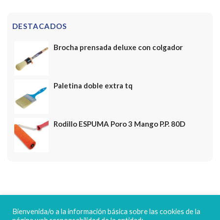
DESTACADOS
Brocha prensada deluxe con colgador
Paletina doble extra tq
Rodillo ESPUMA Poro 3 Mango P.P. 80D
FELICES FIESTAS
Bienvenida/o a la información básica sobre las cookies de la