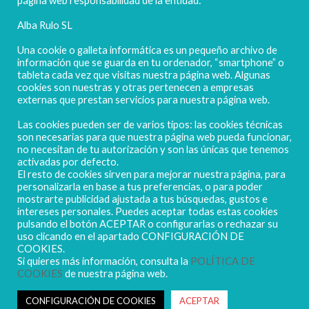
página web responsabilidad de la entidad:
Alba Rulo SL
Una cookie o galleta informática es un pequeño archivo de
información que se guarda en tu ordenador, “smartphone” o
tableta cada vez que visitas nuestra página web. Algunas
cookies son nuestras y otras pertenecen a empresas
externas que prestan servicios para nuestra página web.
Las cookies pueden ser de varios tipos: las cookies técnicas
POLIGONO CAMPORROSO P-D, Nº4
son necesarias para que nuestra página web pueda funcionar,
02520 - CHINCHILLA DE MONTEARAGÓN
no necesitan de tu autorización y son las únicas que tenemos
activadas por defecto.
(ALBACETE) Spain
El resto de cookies sirven para mejorar nuestra página, para
Tel. + 34 967 218 812 - info@abr.com.es
personalizarla en base a tus preferencias, o para poder
mostrarte publicidad ajustada a tus búsquedas, gustos e
intereses personales. Puedes aceptar todas estas cookies
pulsando el botón ACEPTAR o configurarlas o rechazar su
uso clicando en el apartado CONFIGURACIÓN DE
COOKIES.
Si quieres más información, consulta la
POLÍTICA DE
COOKIES
de nuestra página web.
Copyright ALBARULO © 2020 | Todos los derechos reservados
Sus datos seguros
CONFIGURACIÓN DE COOKIES
ACEPTAR
Política de protección de datos